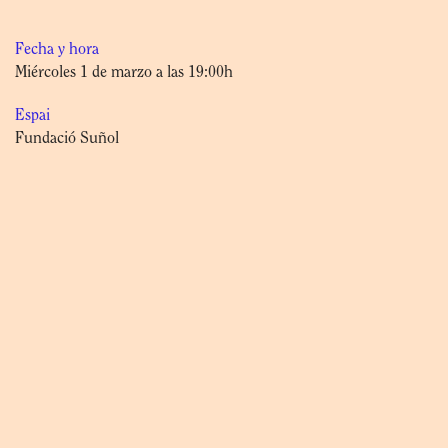
Fecha y hora
Miércoles 1 de marzo a las 19:00h
Espai
Fundació Suñol
Precio
4,00€ (pago en efectivo o con targeta de crédito el mismo día de la
visita)
Más información
PLAZAS LIMITADAS
Visita en catalán.
Es imprescindible reservar via web, telefono (934 961 032) o e-mail
(
info@fundaciosunol.org
).