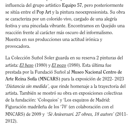
influencia del grupo artístico
Equipo 57
, pero posteriormente
se sitúa entre el
Pop Art
y la pintura neoexpresionista. Su obra
se caracteriza por un colorido vivo, cargado de una alegría
festiva y una pincelada vibrante. Encontramos en Quejido una
reacción frente al carácter más oscuro del informalismo.
Muestra en sus producciones una actitud irónica y
provocadora.
La Colección Suñol Soler guarda en su reserva 2 pinturas del
El beso
El pozo
artista:
(1980) y
(1980). Esta última fue
prestada por la Fundació Suñol al
Museo Nacional Centro de
Arte Reina Sofía (MNCARS)
para la exposición de 2022- 2023
Distancia sin medida’
‘
, que rinde homenaje a la trayectoria del
artista. También se mostró su obra en exposiciones colectivas
de la fundación: ‘Coloquios’ y ‘Los esquizos de Madrid:
Figuración madrileña de los ‘70’ (en colaboración con el
5è Aniversari. 27 obres, 18 autors’
MNCARS) de 2009 y ‘
(2011-
2012).