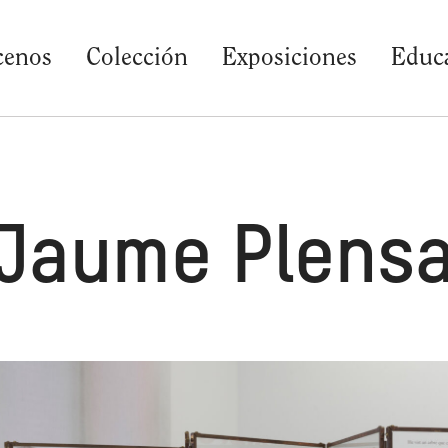
cenos
Colección
Exposiciones
Educ
Jaume Plens