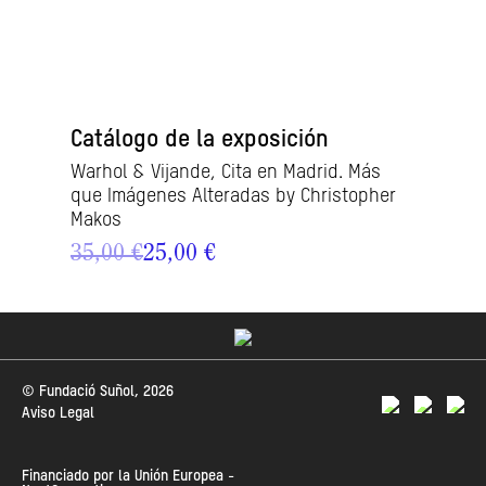
Catálogo de la exposición
Catá
 como
Warhol & Vijande, Cita en Madrid. Más
Zush 
que Imágenes Alteradas by Christopher
35,0
Makos
35,00 €
25,00 €
© Fundació Suñol, 2026
Aviso Legal
Financiado por la Unión Europea -