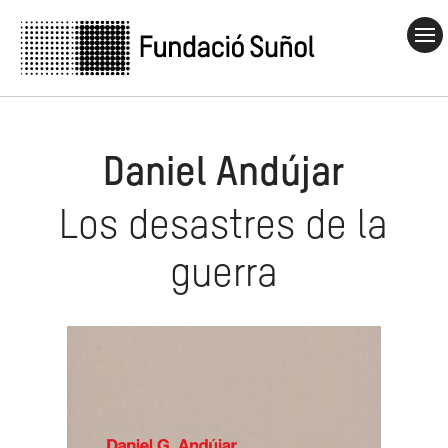
Català
Castellano
English
© Fundació Suñol, 2026
Aviso Lega
Daniel Andújar
Los desastres de la
guerra