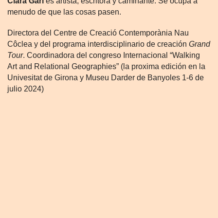
Clara Garí
es artista, escritora y caminante. Se ocupa a
menudo de que las cosas pasen.
Directora del Centre de Creació Contemporània Nau
Côclea y del programa interdisciplinario de creación
Grand
Tour
. Coordinadora del congreso Internacional “Walking
Art and Relational Geographies” (la proxima edición en la
Univesitat de Girona y Museu Darder de Banyoles 1-6 de
julio 2024)
Entre les cosas més importantes de su vida hay algunas
lecturas, la maestría de algunas personas, el trabajo
educativo en Índia, la convivencia con centenares de
artistas durante los 28 años de vida de la Nau Côclea, y
estar haciendo realidad su sueño de un arte vivo, sin
minumentos, en los caminos, los bosques y los torrentes
de los territorios. Sobre este tema está escriviendo un libro,
muy lentamente, muy lentamente.
–