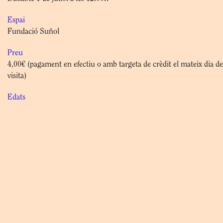
Espai
Fundació Suñol
Preu
4,00€ (pagament en efectiu o amb targeta de crèdit el mateix dia de
visita)
Edats
Taller recomanat per a famílies amb nens i nenes d’entre 6 i 12 any
Més informació
PLACES LIMITADES
Activitat en català.
És imprescindible reservar via web, telèfon (934 961 032) o e-mail
(info@fundaciosunol.org).