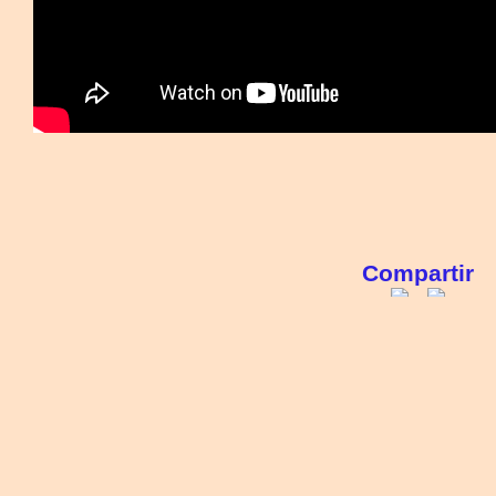
Compartir
Exposicions relacionades
Vint rostres i tres multituds