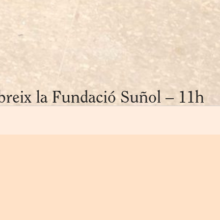
Compartir
breix la Fundació Suñol – 11h