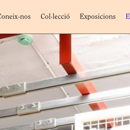
Coneix-nos
Col·lecció
Exposicions
E