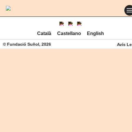
Català
Castellano
English
© Fundació Suñol, 2026
Avís Le