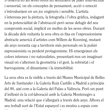
S’observa en les seves obres un sentiment de plaer intel·lectual
i sensorial, on els conceptes de pensament, acció o emoció
s’introdueixen en un joc enginyós i sensible. L’artista
s’interessa per la pintura, la fotografia i l’obra gràfica, indagant
en la potencialitat de l’abstracció però sense defugir del seu
compromís social, implícit en moltes de les seves obres. Durant
la dècada dels vuitanta la seva obra es fixa en l’expressionisme
abstracte americà d’artistes com Willem de Kooning, mutant
als anys noranta cap a territoris més personals on la pulsió
expressionista va perdent protagonisme. Hi emergeixen els
colors intensos i no naturalistes, presentant-nos un imaginari
visual on s’alternen la geometria i el gest, la sobrietat i el
barroquisme, el dinamisme i la immobilitat.
La seva obra es fa visible a través del Museu Municipal de Belles
Arts de Santander i la Galeria Ruiz Castillo a Madrid a principis
del 80, així com a la Galeria del Palau a València. Però un punt
d’inflexió és la col·laboració amb la Galeria Montenegro a
Madrid, una relació que s’allargarà a través dels anys. Alhora el
seu treball surt de l’Estat espanyol i es mostra a espais com