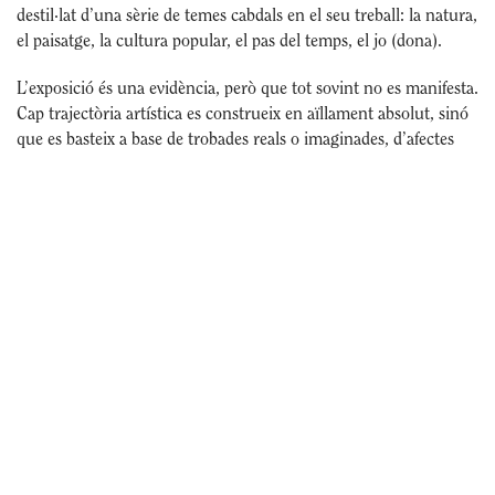
destil·lat d’una sèrie de temes cabdals en el seu treball: la natura,
el paisatge, la cultura popular, el pas del temps, el jo (dona).
L’exposició és una evidència, però que tot sovint no es manifesta.
Cap trajectòria artística es construeix en aïllament absolut, sinó
que es basteix a base de trobades reals o imaginades, d’afectes
viscuts, d’afinitats compartides, tant personals com
professionals. Per aquest motiu, el projecte d’exposició
individual s’acompanya d’unes constel·lacions d’obres
convidades que ajudaran a visualitzar l’univers personal i
professional que s’ha anat configurant al llarg de la seva
trajectòria.
La Fundació Suñol col·labora en aquesta exposició a través del
préstec de les següents obres de la Col·lecció Suñol Soler:
Ballarí
Susana Solano.
,
1982
Ballarina
Susana Solano.
,
1982