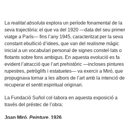
La
realitat absoluta
explora un període fonamental de la
seva trajectòria: el que va del 1920 —data del seu primer
viatge a París— fins l’any 1945, caracteritzat per la seva
constant ebullició d’idees, que van del realisme màgic
inicial a un vocabulari personal de signes constel·lats o
flotants sobre fons ambigus. En aquesta evolució es fa
evident l’atracció que l’art prehistòric —incloses pintures
rupestres, petròglifs i estatuetes— va exercir a Miró, que
propugnava tornar a les albors de l’art amb la intenció de
recuperar el sentit espiritual originari.
La Fundació Suñol col·labora en aquesta exposició a
través del préstec de l’obra:
Joan Miró.
Peinture
, 1926
Web de l’exposició:
Joan Miró. La realitat absoluta. París,