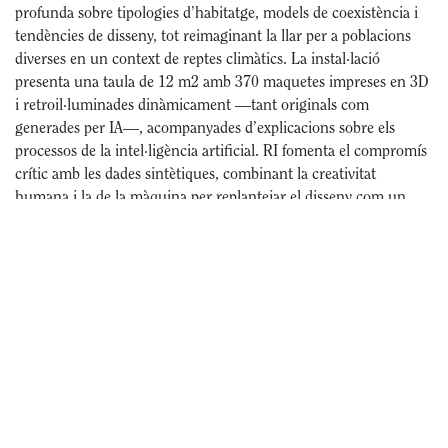
profunda sobre tipologies d’habitatge, models de coexistència i
tendències de disseny, tot reimaginant la llar per a poblacions
diverses en un context de reptes climàtics. La instal·lació
presenta una taula de 12 m2 amb 370 maquetes impreses en 3D
i retroil·luminades dinàmicament —tant originals com
generades per IA—, acompanyades d’explicacions sobre els
processos de la intel·ligència artificial. RI fomenta el compromís
crític amb les dades sintètiques, combinant la creativitat
humana i la de la màquina per replantejar el disseny com un
espai d’innovació i reflexió en un moment de crisi d’accés a
l’habitatge.
En diàleg amb RI, la Col·lecció Suñol Soler presenta un conjunt
d’obres de
Miquel Navarro
(Mislata, 1945) on l’artista evoca una
visió molt particular de l’arquitectura: el passat industrial del seu
poble natal es barreja amb la tradició agrícola, emprant el fang
com a element alquímic i ancestral d’una civilització en
permanent construcció. Les ciutats imaginades per Miquel
Navarro qüestionen la mateixa idea de ciutat des dels seus