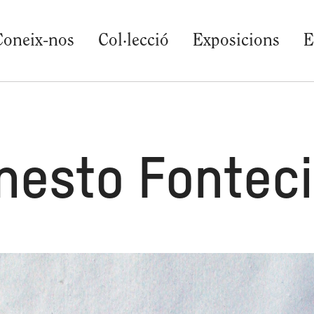
Coneix-nos
Col·lecció
Exposicions
E
nesto Fonteci