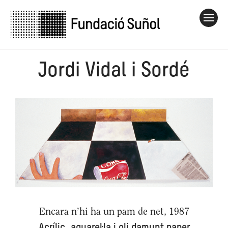
Jordi Vidal i Sordé
Encara n’hi ha un pam de net, 1987
Acrílic, aquarel·la i oli damunt paper