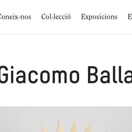
Coneix-nos
Col·lecció
Exposicions
E
Giacomo Ball