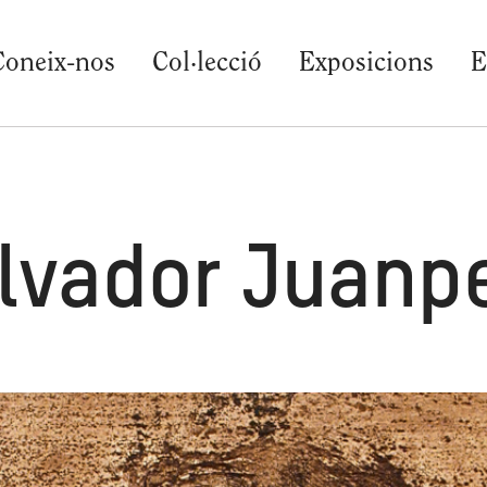
Coneix-nos
Col·lecció
Exposicions
E
lvador Juanp