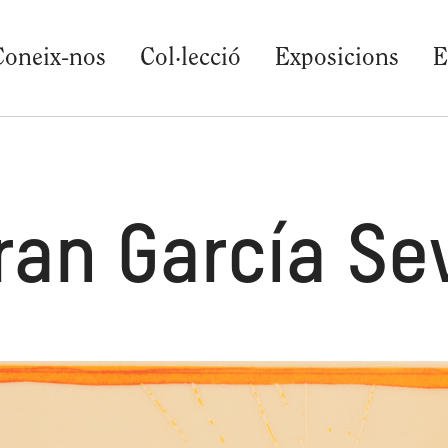
Coneix-nos
Col·lecció
Exposicions
E
ran García Sev