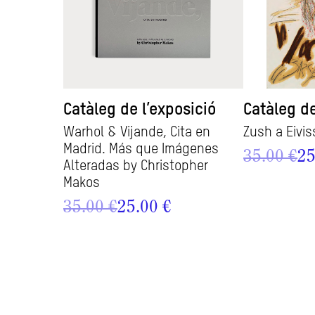
Catàleg de l’exposició
Catàleg de
Warhol & Vijande, Cita en
Zush a Eivis
Madrid. Más que Imágenes
35.00 €
25
Alteradas by Christopher
Makos
35.00 €
25.00 €