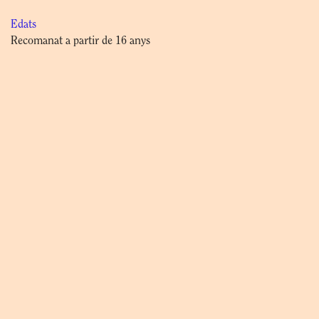
Edats
Recomanat a partir de 16 anys
Més informació
Entrades exhaurides
Activitat en
CATALÀ
Reserves
a la web, al mail
reserva@fundaciosunol.org
o al tel.
934961032
Tickets
Tickets are no longer available