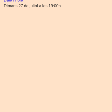
Data i hora
Dimarts 27 de juliol a les 19:00h
Preu
4,00€ (pagament en efectiu el mateix dia de la visita)
Més informació
Places limitades.
És imprescindible reservar via web, telèfon (934 961 032) o e
mail (
info@fundaciosunol.org
)
Compartir