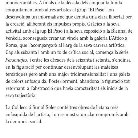
monocromàtics. A finals de la dècada dels cinquanta funda
conjuntament amb altres artistes el grup “El Paso”, on
desenvolupa un informalisme que denota una clara llibertat per
la creació, alliberant els impulsos propis. Gràcies a la seva
activitat amb el grup El Paso i a la seva exposició a la Biennal de
Venècia, aconsegueix crear un vincle amb la galeria L’Attico a
Roma, que l’acompanyarà al llarg de la seva carrera artística.
Cap als seixanta i amb un to de crítica social, comença la sèrie
Personajes
, i entre les dècades dels seixanta i setanta, s’endinsa
en la figuració per continuar desenvolupant les mateixes
temàtiques però amb una major tridimensionalitat i una paleta
de colors enfosquida. Posteriorment, abandona la figuració tot
retornant a l’abstracció que havia caracteritzat els inicis de la
seva trajectòria.
La Col·lecció Suñol Soler conté tres obres de l’etapa més
enfosquida de l’artista, i on es mostra un clar compromís amb
la denuncia social.