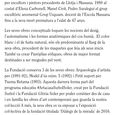
per escultors i pintors procedents de Llotja i Massana. 1980 al
costat d’Elena Carbonell, Manel Civit, Pedro Saralegui el grup
escultòric anomenat Grup Usquam. docent de l’Escola Massana
fins a la seva mort prematura a l’edat de 47 anys.
Les seves obres conceptuals toquen les nocions del desig,
l’automatisme i les formes anatòmiques del cos humà. .El color
blanc i el de fusta natural, són els predominants al llarg de la
seva obra, procedent de les maquetes que feia als seus inicis
També va crear Panòplias eòliques, obres de major format
destinades a ser mogudes pel vent.
La Fundació conserva 3 de les seves obres: Arqueologia d’artista
per (1991-92), Model d’ús núm. 5 (1992) i Petit suport per
Txema Retama (1993). Aquesta darrera forma part del
programa educatiu #ArtacasaSuñolSoler, creat per la Fundació
Suñol i la Fundació Glòria Soler per poder conèixer des de casa
i en família les obres d’art contemporani que guarda la nostra
col·lecció A més, la seva obra es va exposar a l’exposició
col·lectiva de la fundació titulada ‘Diàlegs de la mirada’ de 2016.