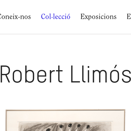
Coneix-nos
Col·lecció
Exposicions
E
Robert Llimó