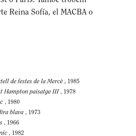
est o Paris. També trobem
rte Reina Sofía, el MACBA o
tell de festes de la Mercè
, 1985
t Hampton paisatge III
, 1978
rc
, 1980
ira blava
, 1973
s
, 1966
nic
, 1982