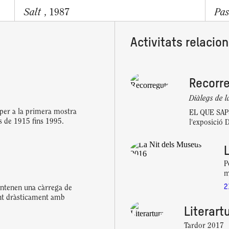
Salt
Pas
, 1987
Activitats relacio
Recorr
Diàlegs de 
, per a la primera mostra
EL QUE SAPS
s de 1915 fins 1995.
l'exposició 
P
m
2
ontenen una càrrega de
tant dràsticament amb
Literart
Tardor 2017