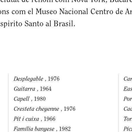
s ciutat de renom com Nova York, Bucar
ions com el Museo Nacional Centro de A
irito Santo al Brasil.
Desplegable
Car
, 1976
Guitarra
Eas
, 1964
Capell
Po
, 1980
Cresteta cheyenne
Cad
, 1976
Pit i cuixa
Tor
, 1966
Família banyese
Píc
, 1982