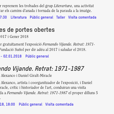
Literartura
r reprenem les trobades del grup
, una activitat
ar els camins d’anada i tornada de la paraula a la imatge.
7:30
Literatura
Públic general
Taller
Visita comentada
es de portes obertes
017 i Gener 2018
Fernando Vijande. Retrat: 1971-
tar gratuïtament l’exposició
Fundació Suñol per dir adéu al 2017 i saludar el 2018.
 - 02.01.2018
Públic general
ndo Vijande. Retrat: 1971-1987
 Alexanco i Daniel Giralt-Miracle
 Alexanco, artista i coorganitzador de l’exposició, i Daniel
racle, crític i historiador de l’art, conduiran una visita
Fernando Vijande. Retrat: 1971-1987
da a
el proper dilluns 5
.
18, 18:00
Públic general
Visita comentada