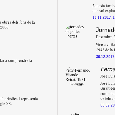
Aquesta tardo
que vol explor
13.11.2017, 1
 obres dels fons de la
 2008.
Jornad
Desembre 2
Vine a visi
1987
de la 
30.12.2017
udar a comprendre la
Ferna
José Luis
José Luis
Giralt-Mi
comenta
de febrer
ó artística i representa
egle XX.
05.02.20