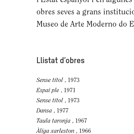
l’Estat espanyol i en algune
obres seves a grans instituc
Museo de Arte Moderno do Esp
Llistat d’obres
Sense títol
, 1973
Espai ple
, 1971
Sense títol
, 1973
Dansa
, 1977
Taula taronja
, 1967
Àliga xarleston
, 1966