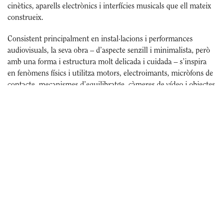
cinètics, aparells electrònics i interfícies musicals que ell mateix
construeix.
Consistent principalment en instal·lacions i performances
audiovisuals, la seva obra – d’aspecte senzill i minimalista, però
amb una forma i estructura molt delicada i cuidada – s’inspira
en fenòmens físics i utilitza motors, electroimants, micròfons de
contacte, mecanismes d’equilibratge, càmeres de vídeo i objectes
diversos.
Al marge de la seva activitat com a artista i dinamitzador cultural
al Japó, des del 2001 Kanta Horio ha actuat arreu del món,
incloent els Estats Units, Canada, Mèxic, Bèlgica i els Països
Baixos.
Produeix
: l’ull cec
Aquesta actuació ha comptat amb el suport tècnic de la
Fundació Phonos.