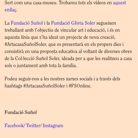
Sert com una casa-museu. Trobareu tots els vídeos en
aquest
enllaç
.
La
Fundació Suñol
i la
Fundació Glòria Soler
segueixen
treballant amb l’objectiu de vincular art i educació, i és en
aquesta línia que s’ha ideat un projecte de nova creació,
#ArtacasaSuñolSoler, que es presentarà en els propers dies i
consistirà en una proposta educativa al voltant de diverses obres
de la Col·lecció Suñol Soler, ideada per a que les realitzeu a casa
sols o juntament amb tota la família.
Podeu seguir-nos a les nostres xarxes socials i a través dels
hashtags #ArtacasaSuñolSoler i #FSOnline.
Fundació Suñol
Facebook
/
Twitter
/
Instagram