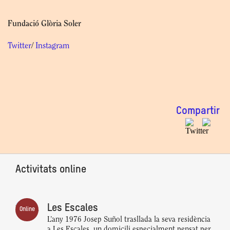
Fundació Glòria Soler
Twitter
/
Instagram
Compartir
Activitats online
Les Escales
Online
L’any 1976 Josep Suñol trasllada la seva residència
a Les Escales, un domicili especialment pensat per