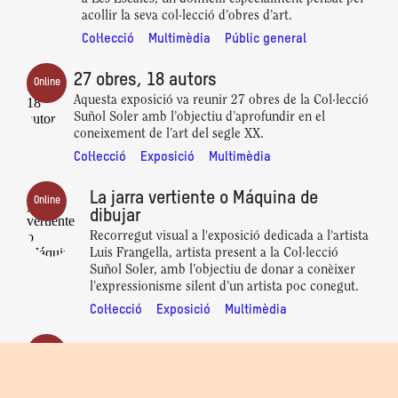
acollir la seva col·lecció d’obres d’art.
Col·lecció
Multimèdia
Públic general
27 obres, 18 autors
Online
Aquesta exposició va reunir 27 obres de la Col·lecció
Suñol Soler amb l’objectiu d’aprofundir en el
coneixement de l’art del segle XX.
Col·lecció
Exposició
Multimèdia
La jarra vertiente o Máquina de
Online
dibujar
Recorregut visual a l'exposició dedicada a l'artista
Luis Frangella, artista present a la Col·lecció
Suñol Soler, amb l’objectiu de donar a conèixer
l’expressionisme silent d’un artista poc conegut.
Col·lecció
Exposició
Multimèdia
Escultura/Objecte
Online
Aquesta exposició va ser el primer dels actes
commemoratius del 5è aniversari de la