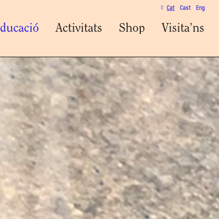
0
Cat
Cast
Eng
ducació
Activitats
Shop
Visita’ns