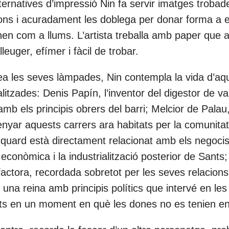
ernatives d’impressió Nin fa servir imatges trobad
ons i acuradament les doblega per donar forma a 
en com a llums. L’artista treballa amb paper que a
leuger, efímer i fàcil de trobar.
ea les seves làmpades, Nin contempla la vida d’aq
itzades: Denis Papín, l’inventor del digestor de va
mb els principis obrers del barri; Melcior de Palau,
nyar aquests carrers ara habitats per la comunitat 
uard està directament relacionat amb els negocis 
 econòmica i la industrialització posterior de Sants
ctora, recordada sobretot per les seves relacions
 una reina amb principis polítics que intervé en les 
ts en un moment en què les dones no es tenien e