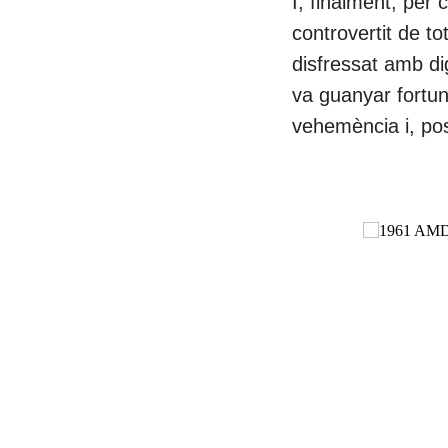
I, finalment, per
controvertit de to
disfressat amb dig
va guanyar fortun
vehemència i, post