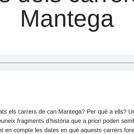
Mantega
ats els carrers de can Mantega? Per què a ells? U
reuneix fragments d’història que a priori poden semb
int en compte les dates en què aquests carrers fo