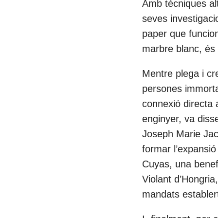
Amb tècniques alt
seves investigaci
paper que funcion
marbre blanc, és l
Mentre plega i cr
persones immortal
connexió directa a
enginyer, va disse
Joseph Marie Jacq
formar l’expansió
Cuyas, una benefa
Violant d’Hongria,
mandats establer