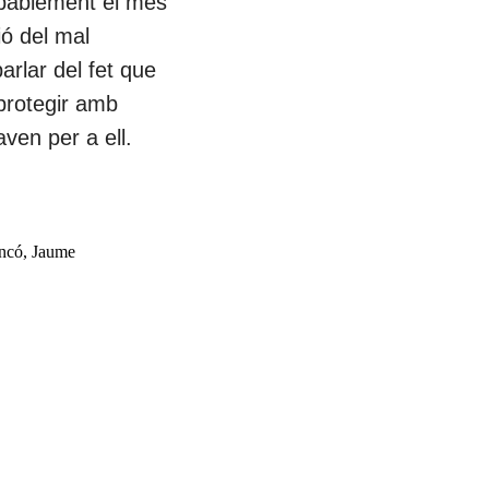
robablement el més
ió del mal
arlar del fet que
protegir amb
aven per a ell.