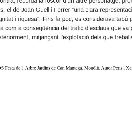
 contra, recorda la foscor d’un altre personatge, p
ts, el de Joan Güell i Ferrer “una clara representac
nitat i riquesa”. Fins fa poc, es considerava tabú p
a com a conseqüència del tràfic d’esclaus que va 
eriorment, mitjançant l’explotació dels que treball