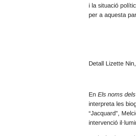
i la situació polí
per a aquesta par
Detall Lizette Ni
En
Els noms dels
interpreta les bi
“Jacquard”, Melci
intervenció il·lu