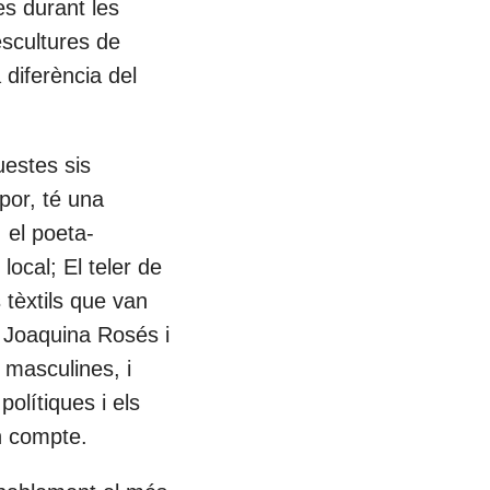
es durant les
escultures de
 diferència del
uestes sis
por, té una
 el poeta-
local; El teler de
tèxtils que van
; Joaquina Rosés i
 masculines, i
polítiques i els
n compte.