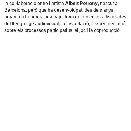
la col·laboració entre l’artista
Albert Potrony
, nascut a
Barcelona, però que ha desenvolupat, des dels anys
noranta a Londres, una trajectòria en projectes artístics des
del llenguatge audiovisual, la instal·lació, l’experimentació
sobre els processos participatius, el joc i la coproducció,
i
Roser Sanjuan
, gestora cultural i mediadora artística
especialista en art participatiu i social.
Amb la participaci
ó
de:
Sílvia Amigó, Francisco Calles, Júlia Calvo, Giulio
Feliziani, Gumersindo Fernández, María Luisa García
Berrocal, Cayetana Gómez, Ivàn Herrador, Mar Linares,
Carlos López, Mari López, Ita Maragall Vidal, Agustín
Marcos, Cinta Montesinos, Rubén Mora, Daniel
Podzamczer, Teresa Puig, Joana Rita, Joan Tallada, Josep
Maria Tomàs, Laia Torramilans, Marc Tort, Eva Vela, Cati
Verdaguer, Francesc Vila, Luis Villegas, Marcelo Wooley.
Amb la col
·
laboraci
ó
de: