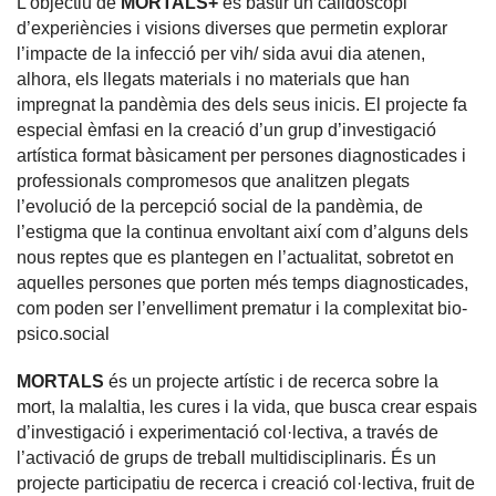
L’objectiu de
MORTALS+
és bastir un calidoscopi
d’experiències i visions diverses que permetin explorar
l’impacte de la infecció per vih/ sida avui dia atenen,
alhora, els llegats materials i no materials que han
impregnat la pandèmia des dels seus inicis. El projecte fa
especial èmfasi en la creació d’un grup d’investigació
artística format bàsicament per persones diagnosticades i
professionals compromesos que analitzen plegats
l’evolució de la percepció social de la pandèmia, de
l’estigma que la continua envoltant així com d’alguns dels
nous reptes que es plantegen en l’actualitat, sobretot en
aquelles persones que porten més temps diagnosticades,
com poden ser l’envelliment prematur i la complexitat bio-
psico.social
MORTALS
és un projecte artístic i de recerca sobre la
mort, la malaltia, les cures i la vida, que busca crear espais
d’investigació i experimentació col·lectiva, a través de
l’activació de grups de treball multidisciplinaris. És un
projecte participatiu de recerca i creació col·lectiva, fruit de