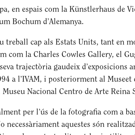
a, en espais com la Künstlerhaus de Vie
useum Bochum d’Alemanya.
eu treball cap als Estats Units, tant en 
nom com la Charles Cowles Gallery, el 
seva trajectòria gaudeix d’exposicions a
994 a l’IVAM, i posteriorment al Museet 
l Museu Nacional Centro de Arte Reina S
lment per l’ús de la fotografia com a bas
No necessàriament aquestes són realitzad