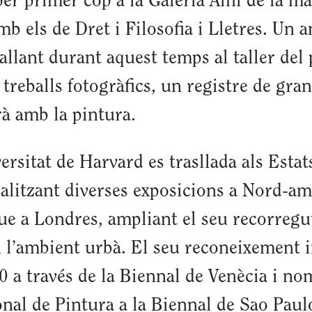
r primer cop a la Galeria Alfil de la mat
 els de Dret i Filosofia i Lletres. Un a
allant durant aquest temps al taller del
 treballs fotogràfics, un registre de gra
à amb la pintura.
ersitat de Harvard es trasllada als Estat
realitzant diverses exposicions a Nord-amè
que a Londres, ampliant el seu recorregu
n l’ambient urbà. El seu reconeixement i
70 a través de la Biennal de Venècia i no
nal de Pintura a la Biennal de Sao Paul