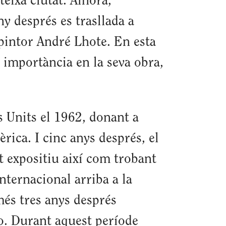
eixa ciutat. Alhora,
ny després es trasllada a
 pintor André Lhote. En esta
n importància en la seva obra,
s Units el 1962, donant a
rica. I cinc anys després, el
t expositiu així com trobant
nternacional arriba a la
més tres anys després
o. Durant aquest període