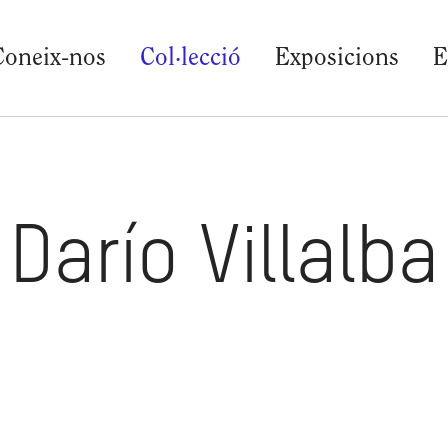
Coneix-nos
Col·lecció
Exposicions
E
Darío Villalba