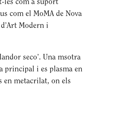
nt-les com a suport
useus com el MoMA de Nova
 d’Art Modern i
splandor seco’. Una msotra
a principal i es plasma en
 en metacrilat, on els