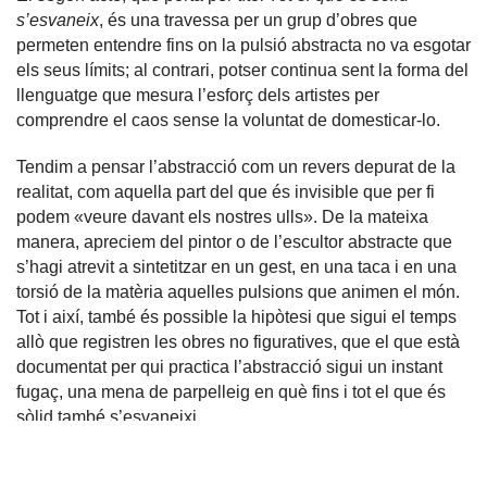
s’esvaneix
, és una travessa per un grup d’obres que
permeten entendre fins on la pulsió abstracta no va esgotar
els seus límits; al contrari, potser continua sent la forma del
llenguatge que mesura l’esforç dels artistes per
comprendre el caos sense la voluntat de domesticar-lo.
Tendim a pensar l’abstracció com un revers depurat de la
realitat, com aquella part del que és invisible que per fi
podem «veure davant els nostres ulls». De la mateixa
manera, apreciem del pintor o de l’escultor abstracte que
s’hagi atrevit a sintetitzar en un gest, en una taca i en una
torsió de la matèria aquelles pulsions que animen el món.
Tot i així, també és possible la hipòtesi que sigui el temps
allò que registren les obres no figuratives, que el que està
documentat per qui practica l’abstracció sigui un instant
fugaç, una mena de parpelleig en què fins i tot el que és
sòlid també s’esvaneixi.